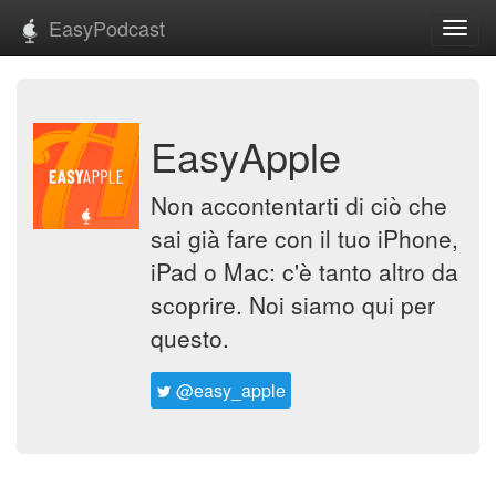
EasyPodcast
Toggl
navig
EasyApple
Non accontentarti di ciò che
sai già fare con il tuo iPhone,
iPad o Mac: c'è tanto altro da
scoprire. Noi siamo qui per
questo.
@easy_apple