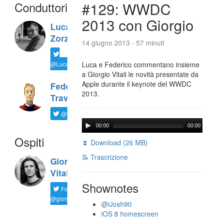
Conduttori
#129: WWDC
2013 con Giorgio
Luca
Zorzi
14 giugno 2013 - 57 minuti
@LucaTNT
Luca e Federico commentano insieme
a Giorgio Vitali le novità presentate da
Apple durante il keynote del WWDC
Federico
2013.
Travaini
@ftrava
00:00
00:00
Ospiti
⏬ Download (26 MB)
📝 Trascrizione
Giorgio
Vitali
Shownotes
Follow
@giorgio__vit
@iJosh90
iOS 8 homescreen