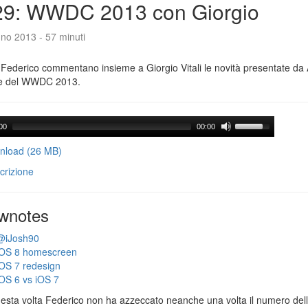
29: WWDC 2013 con Giorgio
no 2013 - 57 minuti
Federico commentano insieme a Giorgio Vitali le novità presentate da 
e del WWDC 2013.
00
00:00
load (26 MB)
crizione
wnotes
@iJosh90
iOS 8 homescreen
iOS 7 redesign
iOS 6 vs iOS 7
esta volta Federico non ha azzeccato neanche una volta il numero dell