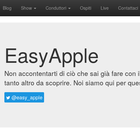
Blog
Show
Conduttori
Ospiti
Live
Contattaci
EasyApple
Non accontentarti di ciò che sai già fare con 
tanto altro da scoprire. Noi siamo qui per que
@easy_apple