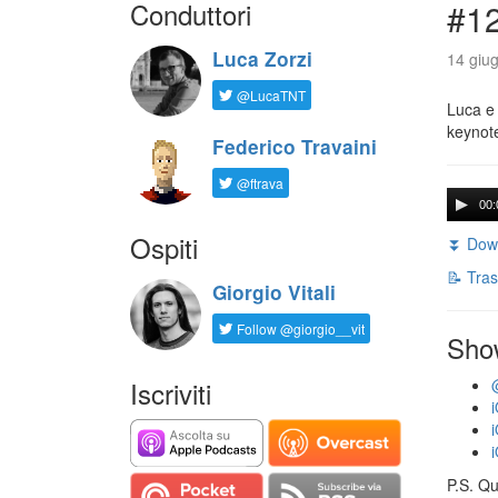
Conduttori
#1
Luca Zorzi
14 giug
@LucaTNT
Luca e 
keynot
Federico Travaini
@ftrava
00:
Ospiti
⏬ Down
📝 Tras
Giorgio Vitali
Follow @giorgio__vit
Sho
Iscriviti
P.S. Qu