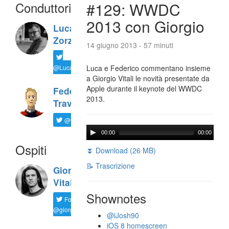
Conduttori
#129: WWDC
2013 con Giorgio
Luca
Zorzi
14 giugno 2013 - 57 minuti
@LucaTNT
Luca e Federico commentano insieme
a Giorgio Vitali le novità presentate da
Apple durante il keynote del WWDC
Federico
2013.
Travaini
@ftrava
00:00
00:00
Ospiti
⏬ Download (26 MB)
📝 Trascrizione
Giorgio
Vitali
Shownotes
Follow
@giorgio__vit
@iJosh90
iOS 8 homescreen