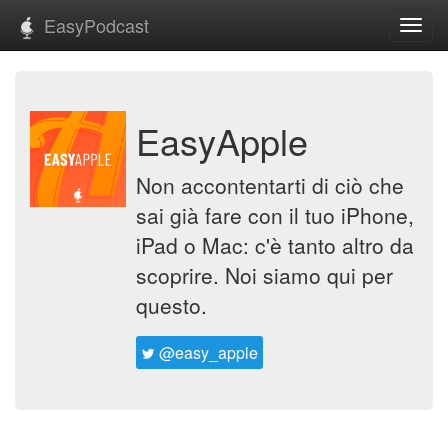
EasyPodcast
Toggl
navig
EasyApple
Non accontentarti di ciò che
sai già fare con il tuo iPhone,
iPad o Mac: c'è tanto altro da
scoprire. Noi siamo qui per
questo.
@easy_apple