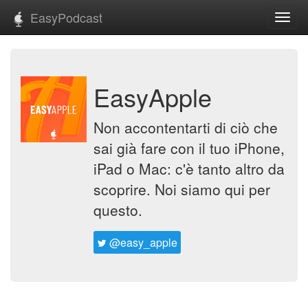
EasyPodcast
Toggl
navig
EasyApple
Non accontentarti di ciò che
sai già fare con il tuo iPhone,
iPad o Mac: c'è tanto altro da
scoprire. Noi siamo qui per
questo.
@easy_apple