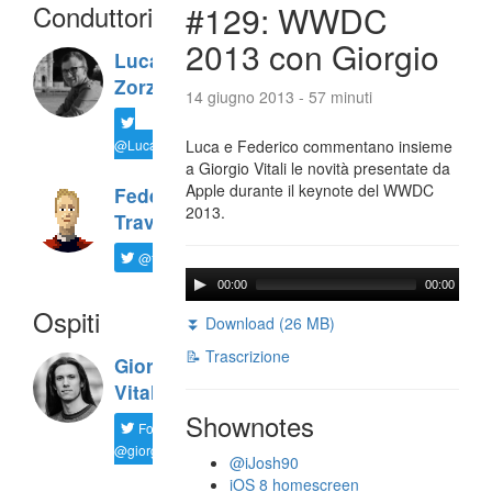
Conduttori
#129: WWDC
2013 con Giorgio
Luca
Zorzi
14 giugno 2013 - 57 minuti
@LucaTNT
Luca e Federico commentano insieme
a Giorgio Vitali le novità presentate da
Apple durante il keynote del WWDC
Federico
2013.
Travaini
@ftrava
00:00
00:00
Ospiti
⏬ Download (26 MB)
📝 Trascrizione
Giorgio
Vitali
Shownotes
Follow
@giorgio__vit
@iJosh90
iOS 8 homescreen