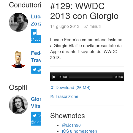
Conduttori
#129: WWDC
2013 con Giorgio
Luca
Zorzi
14 giugno 2013 - 57 minuti
@LucaTNT
Luca e Federico commentano insieme
a Giorgio Vitali le novità presentate da
Apple durante il keynote del WWDC
Federico
2013.
Travaini
@ftrava
00:00
00:00
Ospiti
⏬ Download (26 MB)
📝 Trascrizione
Giorgio
Vitali
Shownotes
Follow
@giorgio__vit
@iJosh90
iOS 8 homescreen