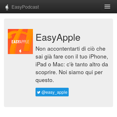
EasyPodcast
Toggl
navig
EasyApple
Non accontentarti di ciò che
sai già fare con il tuo iPhone,
iPad o Mac: c'è tanto altro da
scoprire. Noi siamo qui per
questo.
@easy_apple