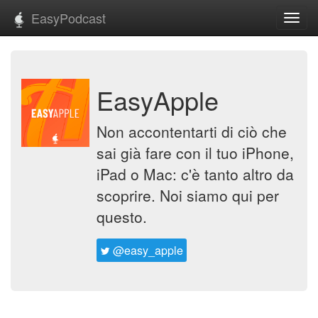
EasyPodcast
Toggl
navig
EasyApple
Non accontentarti di ciò che
sai già fare con il tuo iPhone,
iPad o Mac: c'è tanto altro da
scoprire. Noi siamo qui per
questo.
@easy_apple