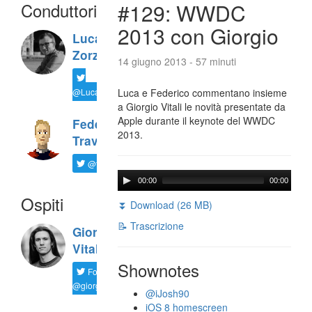
Conduttori
#129: WWDC
2013 con Giorgio
Luca
Zorzi
14 giugno 2013 - 57 minuti
@LucaTNT
Luca e Federico commentano insieme
a Giorgio Vitali le novità presentate da
Apple durante il keynote del WWDC
Federico
2013.
Travaini
@ftrava
00:00
00:00
Ospiti
⏬ Download (26 MB)
📝 Trascrizione
Giorgio
Vitali
Shownotes
Follow
@giorgio__vit
@iJosh90
iOS 8 homescreen