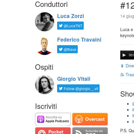
Conduttori
#1
Luca Zorzi
14 giug
@LucaTNT
Luca e 
keynot
Federico Travaini
@ftrava
00:
Ospiti
⏬ Down
📝 Tras
Giorgio Vitali
Follow @giorgio__vit
Sho
Iscriviti
P.S. Qu