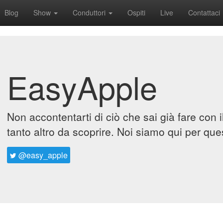
Blog
Show
Conduttori
Ospiti
Live
Contattaci
EasyApple
Non accontentarti di ciò che sai già fare con 
tanto altro da scoprire. Noi siamo qui per que
@easy_apple