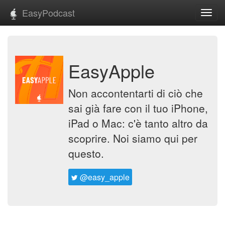
EasyPodcast
Toggl
navig
EasyApple
Non accontentarti di ciò che
sai già fare con il tuo iPhone,
iPad o Mac: c'è tanto altro da
scoprire. Noi siamo qui per
questo.
@easy_apple