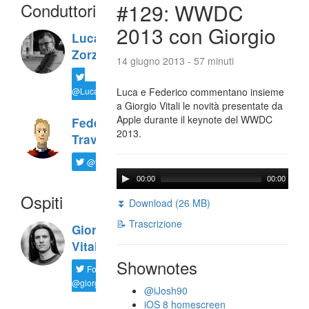
Conduttori
#129: WWDC
2013 con Giorgio
Luca
Zorzi
14 giugno 2013 - 57 minuti
@LucaTNT
Luca e Federico commentano insieme
a Giorgio Vitali le novità presentate da
Apple durante il keynote del WWDC
Federico
2013.
Travaini
@ftrava
00:00
00:00
Ospiti
⏬ Download (26 MB)
📝 Trascrizione
Giorgio
Vitali
Shownotes
Follow
@giorgio__vit
@iJosh90
iOS 8 homescreen