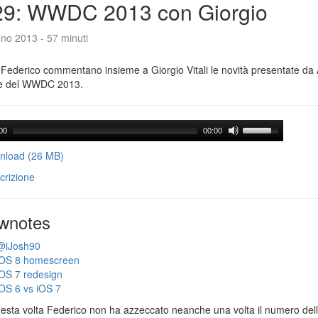
29: WWDC 2013 con Giorgio
no 2013 - 57 minuti
Federico commentano insieme a Giorgio Vitali le novità presentate da 
e del WWDC 2013.
00
00:00
load (26 MB)
crizione
wnotes
@iJosh90
iOS 8 homescreen
iOS 7 redesign
iOS 6 vs iOS 7
esta volta Federico non ha azzeccato neanche una volta il numero dell