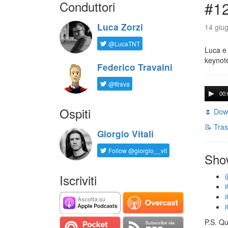
Conduttori
#1
Luca Zorzi
14 giug
@LucaTNT
Luca e 
keynot
Federico Travaini
@ftrava
00:
Ospiti
⏬ Down
📝 Tras
Giorgio Vitali
Follow @giorgio__vit
Sho
Iscriviti
P.S. Qu