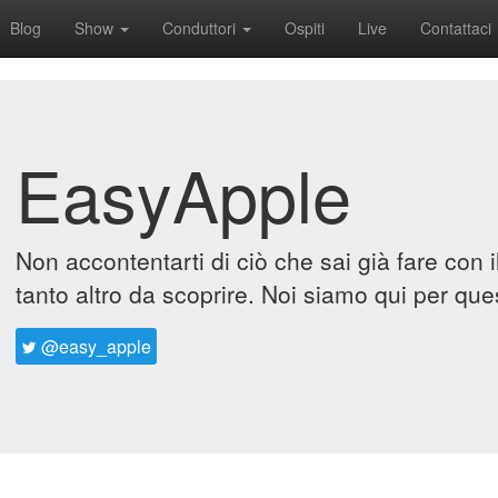
Blog
Show
Conduttori
Ospiti
Live
Contattaci
EasyApple
Non accontentarti di ciò che sai già fare con 
tanto altro da scoprire. Noi siamo qui per que
@easy_apple