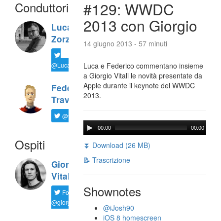
Conduttori
#129: WWDC
2013 con Giorgio
Luca
Zorzi
14 giugno 2013 - 57 minuti
@LucaTNT
Luca e Federico commentano insieme
a Giorgio Vitali le novità presentate da
Apple durante il keynote del WWDC
Federico
2013.
Travaini
@ftrava
00:00
00:00
Ospiti
⏬ Download (26 MB)
📝 Trascrizione
Giorgio
Vitali
Shownotes
Follow
@giorgio__vit
@iJosh90
iOS 8 homescreen