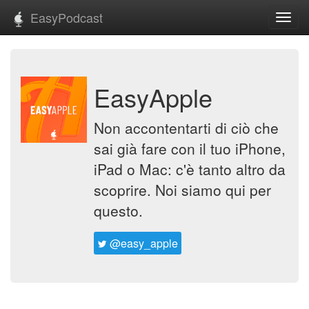
EasyPodcast
Toggl
navig
EasyApple
Non accontentarti di ciò che
sai già fare con il tuo iPhone,
iPad o Mac: c'è tanto altro da
scoprire. Noi siamo qui per
questo.
@easy_apple