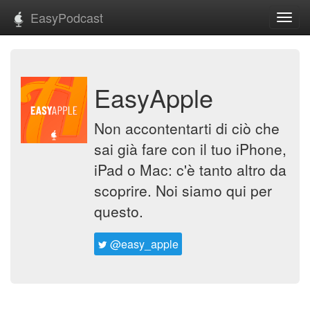
EasyPodcast
Toggl
navig
EasyApple
Non accontentarti di ciò che
sai già fare con il tuo iPhone,
iPad o Mac: c'è tanto altro da
scoprire. Noi siamo qui per
questo.
@easy_apple