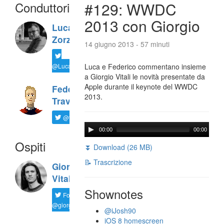
Conduttori
#129: WWDC
2013 con Giorgio
Luca
Zorzi
14 giugno 2013 - 57 minuti
@LucaTNT
Luca e Federico commentano insieme
a Giorgio Vitali le novità presentate da
Apple durante il keynote del WWDC
Federico
2013.
Travaini
@ftrava
00:00
00:00
Ospiti
⏬ Download (26 MB)
📝 Trascrizione
Giorgio
Vitali
Shownotes
Follow
@giorgio__vit
@iJosh90
iOS 8 homescreen