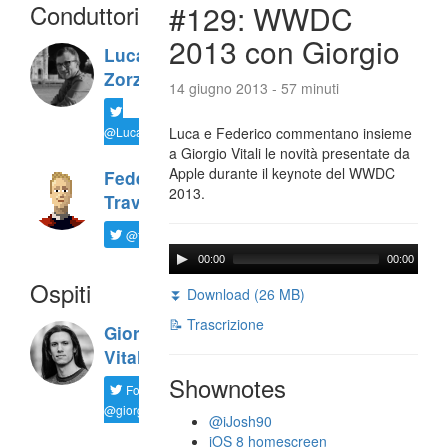
Conduttori
#129: WWDC
2013 con Giorgio
Luca
Zorzi
14 giugno 2013 - 57 minuti
@LucaTNT
Luca e Federico commentano insieme
a Giorgio Vitali le novità presentate da
Apple durante il keynote del WWDC
Federico
2013.
Travaini
@ftrava
00:00
00:00
Ospiti
⏬ Download (26 MB)
📝 Trascrizione
Giorgio
Vitali
Shownotes
Follow
@giorgio__vit
@iJosh90
iOS 8 homescreen