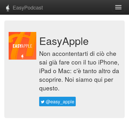
EasyPodcast
Toggl
navig
EasyApple
Non accontentarti di ciò che
sai già fare con il tuo iPhone,
iPad o Mac: c'è tanto altro da
scoprire. Noi siamo qui per
questo.
@easy_apple