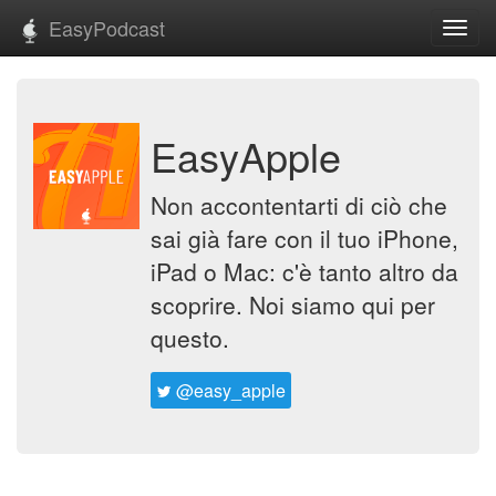
EasyPodcast
Toggl
navig
EasyApple
Non accontentarti di ciò che
sai già fare con il tuo iPhone,
iPad o Mac: c'è tanto altro da
scoprire. Noi siamo qui per
questo.
@easy_apple