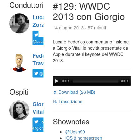
Conduttori
#129: WWDC
2013 con Giorgio
Luca
Zorzi
14 giugno 2013 - 57 minuti
@LucaTNT
Luca e Federico commentano insieme
a Giorgio Vitali le novità presentate da
Apple durante il keynote del WWDC
Federico
2013.
Travaini
@ftrava
00:00
00:00
Ospiti
⏬ Download (26 MB)
📝 Trascrizione
Giorgio
Vitali
Shownotes
Follow
@giorgio__vit
@iJosh90
iOS 8 homescreen