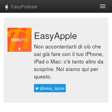
EasyPodcast
Toggl
navig
EasyApple
Non accontentarti di ciò che
sai già fare con il tuo iPhone,
iPad o Mac: c'è tanto altro da
scoprire. Noi siamo qui per
questo.
@easy_apple