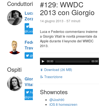
Conduttori
#129: WWDC
2013 con Giorgio
Luca
Zorzi
14 giugno 2013 - 57 minuti
@LucaTNT
Luca e Federico commentano insieme
a Giorgio Vitali le novità presentate da
Apple durante il keynote del WWDC
Federico
2013.
Travaini
@ftrava
00:00
00:00
Ospiti
⏬ Download (26 MB)
📝 Trascrizione
Giorgio
Vitali
Shownotes
Follow
@giorgio__vit
@iJosh90
iOS 8 homescreen