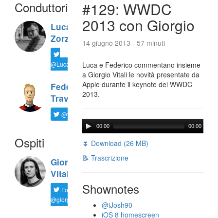
Conduttori
#129: WWDC
2013 con Giorgio
Luca
Zorzi
14 giugno 2013 - 57 minuti
@LucaTNT
Luca e Federico commentano insieme
a Giorgio Vitali le novità presentate da
Apple durante il keynote del WWDC
Federico
2013.
Travaini
@ftrava
00:00
00:00
Ospiti
⏬ Download (26 MB)
📝 Trascrizione
Giorgio
Vitali
Shownotes
Follow
@giorgio__vit
@iJosh90
iOS 8 homescreen