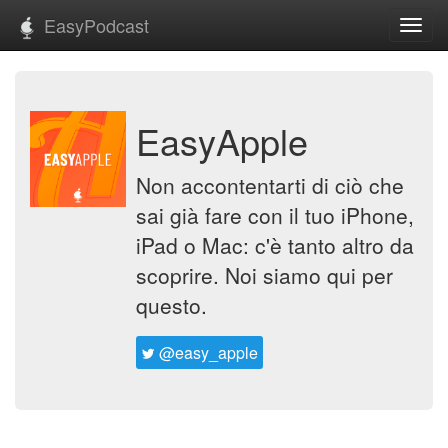
EasyPodcast
Toggl
navig
EasyApple
Non accontentarti di ciò che
sai già fare con il tuo iPhone,
iPad o Mac: c'è tanto altro da
scoprire. Noi siamo qui per
questo.
@easy_apple