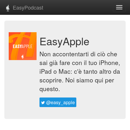
EasyPodcast
Toggl
navig
EasyApple
Non accontentarti di ciò che
sai già fare con il tuo iPhone,
iPad o Mac: c'è tanto altro da
scoprire. Noi siamo qui per
questo.
@easy_apple