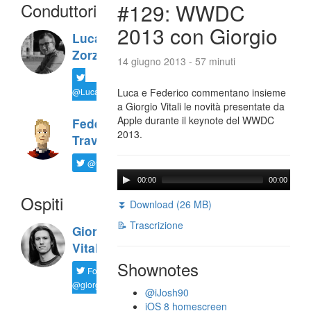
Conduttori
#129: WWDC
2013 con Giorgio
Luca
Zorzi
14 giugno 2013 - 57 minuti
@LucaTNT
Luca e Federico commentano insieme
a Giorgio Vitali le novità presentate da
Apple durante il keynote del WWDC
Federico
2013.
Travaini
@ftrava
00:00
00:00
Ospiti
⏬ Download (26 MB)
📝 Trascrizione
Giorgio
Vitali
Shownotes
Follow
@giorgio__vit
@iJosh90
iOS 8 homescreen