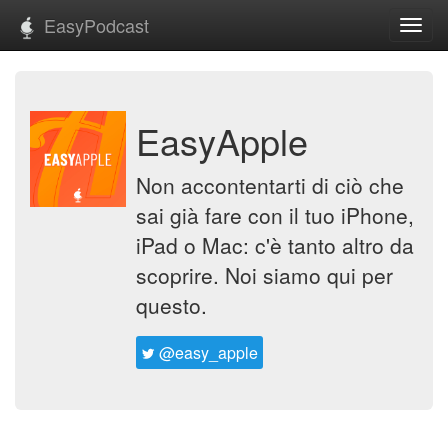
EasyPodcast
Toggl
navig
EasyApple
Non accontentarti di ciò che
sai già fare con il tuo iPhone,
iPad o Mac: c'è tanto altro da
scoprire. Noi siamo qui per
questo.
@easy_apple