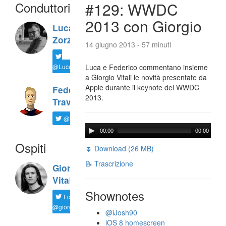
Conduttori
#129: WWDC
2013 con Giorgio
Luca
Zorzi
14 giugno 2013 - 57 minuti
@LucaTNT
Luca e Federico commentano insieme
a Giorgio Vitali le novità presentate da
Apple durante il keynote del WWDC
Federico
2013.
Travaini
@ftrava
00:00
00:00
Ospiti
⏬ Download (26 MB)
📝 Trascrizione
Giorgio
Vitali
Shownotes
Follow
@giorgio__vit
@iJosh90
iOS 8 homescreen