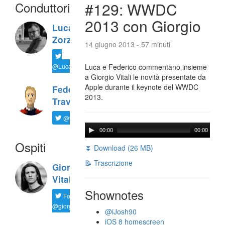
Conduttori
#129: WWDC
2013 con Giorgio
Luca
Zorzi
14 giugno 2013 - 57 minuti
@LucaTNT
Luca e Federico commentano insieme
a Giorgio Vitali le novità presentate da
Apple durante il keynote del WWDC
Federico
2013.
Travaini
@ftrava
00:00
00:00
Ospiti
⏬ Download (26 MB)
📝 Trascrizione
Giorgio
Vitali
Shownotes
Follow
@giorgio__vit
@iJosh90
iOS 8 homescreen