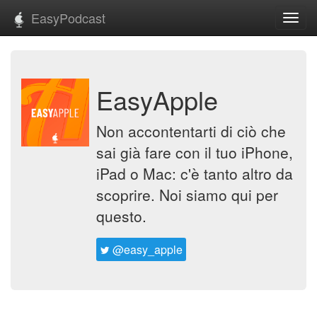
EasyPodcast
Toggl
navig
EasyApple
Non accontentarti di ciò che
sai già fare con il tuo iPhone,
iPad o Mac: c'è tanto altro da
scoprire. Noi siamo qui per
questo.
@easy_apple