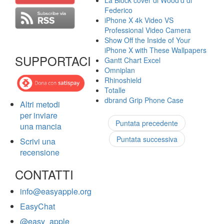
La Block cover di Wood'd di
Federico
iPhone X 4k Video VS
Professional Video Camera
Show Off the Inside of Your
iPhone X with These Wallpapers
SUPPORTACI
Gantt Chart Excel
Omniplan
Rhinoshield
Totalle
dbrand Grip Phone Case
Altri metodi
per inviare
Puntata precedente
una mancia
Puntata successiva
Scrivi una
recensione
CONTATTI
info@easyapple.org
EasyChat
@easy_apple