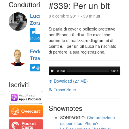
Conduttori
#339: Per un bit
Luca
8 dicembre 2017 - 39 minuti
Zorzi
Si parla di cover e pellicole protettive
per iPhone 10, di un file excel che
@LucaTNT
permette di realizzare diagrammi di
Gantt e... per un bit Luca ha rischiato
Federico
di perdere la sua registrazione.
Travaini
@ftrava
00:00
00:00
⏬ Download (27 MB)
Iscriviti
📝 Trascrizione
Shownotes
SONDAGGIO:
Che protezione
usi per il tuo iPhone?