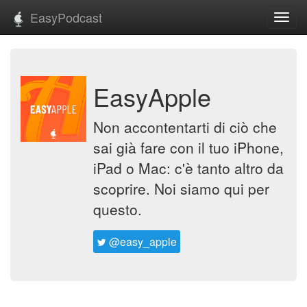
EasyPodcast
Toggl
navig
EasyApple
Non accontentarti di ciò che
sai già fare con il tuo iPhone,
iPad o Mac: c'è tanto altro da
scoprire. Noi siamo qui per
questo.
@easy_apple