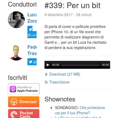
Conduttori
#339: Per un bit
Luca
8 dicembre 2017 - 39 minuti
Zorzi
Si parla di cover e pellicole protettive
per iPhone 10, di un file excel che
@LucaTNT
permette di realizzare diagrammi di
Gantt e... per un bit Luca ha rischiato
Federico
di perdere la sua registrazione.
Travaini
@ftrava
00:00
00:00
⏬ Download (27 MB)
Iscriviti
📝 Trascrizione
Shownotes
SONDAGGIO:
Che protezione
usi per il tuo iPhone?