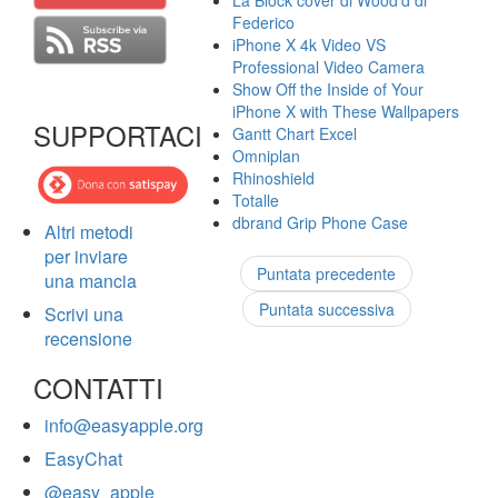
La Block cover di Wood'd di
Federico
iPhone X 4k Video VS
Professional Video Camera
Show Off the Inside of Your
iPhone X with These Wallpapers
SUPPORTACI
Gantt Chart Excel
Omniplan
Rhinoshield
Totalle
dbrand Grip Phone Case
Altri metodi
per inviare
Puntata precedente
una mancia
Puntata successiva
Scrivi una
recensione
CONTATTI
info@easyapple.org
EasyChat
@easy_apple