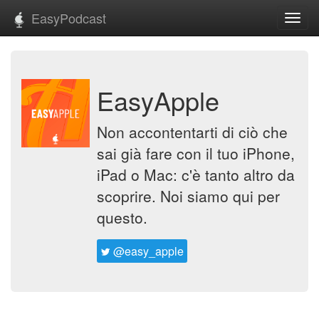
EasyPodcast
Toggl
navig
EasyApple
Non accontentarti di ciò che
sai già fare con il tuo iPhone,
iPad o Mac: c'è tanto altro da
scoprire. Noi siamo qui per
questo.
@easy_apple