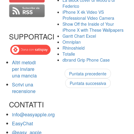
La Block cover di Wood'd di
Federico
iPhone X 4k Video VS
Professional Video Camera
Show Off the Inside of Your
iPhone X with These Wallpapers
SUPPORTACI
Gantt Chart Excel
Omniplan
Rhinoshield
Totalle
dbrand Grip Phone Case
Altri metodi
per inviare
Puntata precedente
una mancia
Puntata successiva
Scrivi una
recensione
CONTATTI
info@easyapple.org
EasyChat
@easy_apple