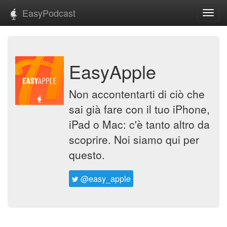
EasyPodcast
Toggl
navig
EasyApple
Non accontentarti di ciò che
sai già fare con il tuo iPhone,
iPad o Mac: c'è tanto altro da
scoprire. Noi siamo qui per
questo.
@easy_apple