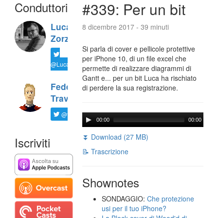
Conduttori
#339: Per un bit
Luca
8 dicembre 2017 - 39 minuti
Zorzi
Si parla di cover e pellicole protettive
per iPhone 10, di un file excel che
@LucaTNT
permette di realizzare diagrammi di
Gantt e... per un bit Luca ha rischiato
Federico
di perdere la sua registrazione.
Travaini
@ftrava
00:00
00:00
⏬ Download (27 MB)
Iscriviti
📝 Trascrizione
Shownotes
SONDAGGIO:
Che protezione
usi per il tuo iPhone?