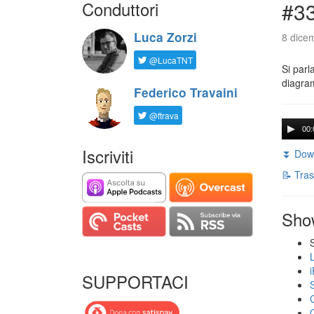
Conduttori
#33
Luca Zorzi
8 dice
@LucaTNT
Si parl
diagram
Federico Travaini
@ftrava
00:
Iscriviti
⏬ Down
📝 Tras
Sho
SUPPORTACI