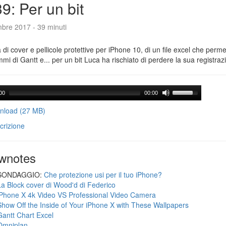
9: Per un bit
mbre 2017 - 39 minuti
a di cover e pellicole protettive per iPhone 10, di un file excel che perme
mi di Gantt e... per un bit Luca ha rischiato di perdere la sua registraz
00
00:00
load (27 MB)
crizione
wnotes
SONDAGGIO:
Che protezione usi per il tuo iPhone?
La Block cover di Wood'd di Federico
iPhone X 4k Video VS Professional Video Camera
Show Off the Inside of Your iPhone X with These Wallpapers
Gantt Chart Excel
Omniplan