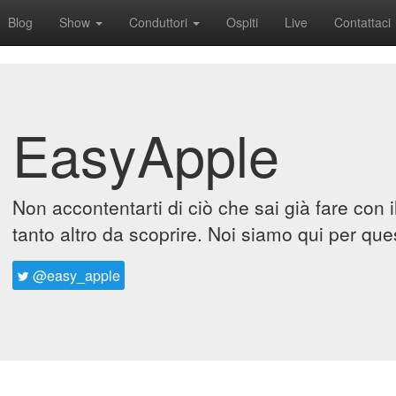
Blog
Show
Conduttori
Ospiti
Live
Contattaci
EasyApple
Non accontentarti di ciò che sai già fare con 
tanto altro da scoprire. Noi siamo qui per que
@easy_apple