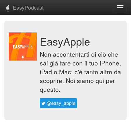
EasyPodcast
Toggl
navig
EasyApple
Non accontentarti di ciò che
sai già fare con il tuo iPhone,
iPad o Mac: c'è tanto altro da
scoprire. Noi siamo qui per
questo.
@easy_apple