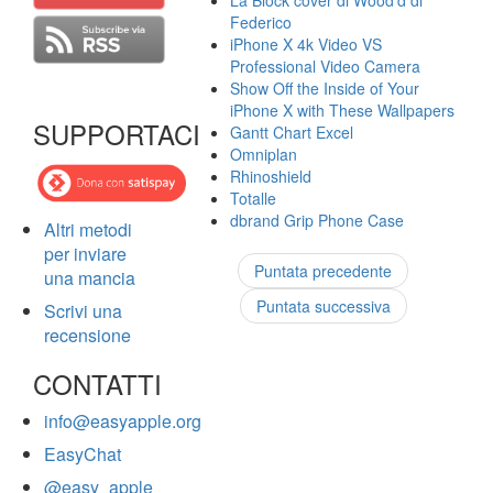
La Block cover di Wood'd di
Federico
iPhone X 4k Video VS
Professional Video Camera
Show Off the Inside of Your
iPhone X with These Wallpapers
SUPPORTACI
Gantt Chart Excel
Omniplan
Rhinoshield
Totalle
dbrand Grip Phone Case
Altri metodi
per inviare
Puntata precedente
una mancia
Puntata successiva
Scrivi una
recensione
CONTATTI
info@easyapple.org
EasyChat
@easy_apple