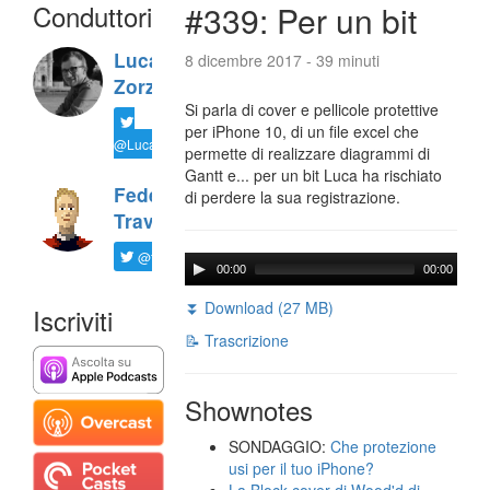
Conduttori
#339: Per un bit
Luca
8 dicembre 2017 - 39 minuti
Zorzi
Si parla di cover e pellicole protettive
per iPhone 10, di un file excel che
@LucaTNT
permette di realizzare diagrammi di
Gantt e... per un bit Luca ha rischiato
Federico
di perdere la sua registrazione.
Travaini
@ftrava
00:00
00:00
⏬ Download (27 MB)
Iscriviti
📝 Trascrizione
Shownotes
SONDAGGIO:
Che protezione
usi per il tuo iPhone?