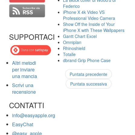
La Block cover di Wood'd di
Federico
iPhone X 4k Video VS
Professional Video Camera
Show Off the Inside of Your
iPhone X with These Wallpapers
SUPPORTACI
Gantt Chart Excel
Omniplan
Rhinoshield
Totalle
dbrand Grip Phone Case
Altri metodi
per inviare
Puntata precedente
una mancia
Puntata successiva
Scrivi una
recensione
CONTATTI
info@easyapple.org
EasyChat
@easy_apple