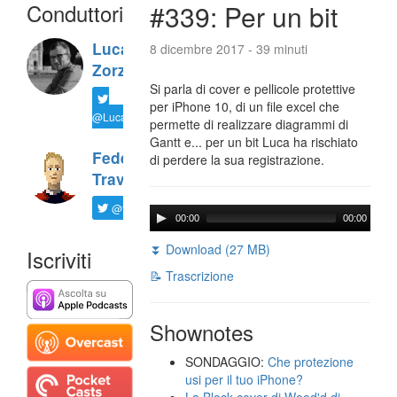
Conduttori
#339: Per un bit
Luca
8 dicembre 2017 - 39 minuti
Zorzi
Si parla di cover e pellicole protettive
per iPhone 10, di un file excel che
@LucaTNT
permette di realizzare diagrammi di
Gantt e... per un bit Luca ha rischiato
Federico
di perdere la sua registrazione.
Travaini
@ftrava
00:00
00:00
⏬ Download (27 MB)
Iscriviti
📝 Trascrizione
Shownotes
SONDAGGIO:
Che protezione
usi per il tuo iPhone?