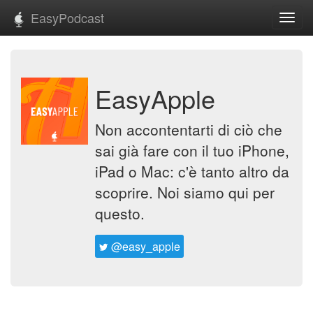
EasyPodcast
Toggl
navig
EasyApple
Non accontentarti di ciò che
sai già fare con il tuo iPhone,
iPad o Mac: c'è tanto altro da
scoprire. Noi siamo qui per
questo.
@easy_apple