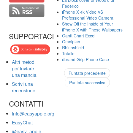
La Block cover di Wood'd di
Federico
iPhone X 4k Video VS
Professional Video Camera
Show Off the Inside of Your
iPhone X with These Wallpapers
SUPPORTACI
Gantt Chart Excel
Omniplan
Rhinoshield
Totalle
dbrand Grip Phone Case
Altri metodi
per inviare
Puntata precedente
una mancia
Puntata successiva
Scrivi una
recensione
CONTATTI
info@easyapple.org
EasyChat
@easy_apple