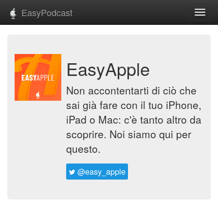
EasyPodcast
Toggl
navig
EasyApple
Non accontentarti di ciò che
sai già fare con il tuo iPhone,
iPad o Mac: c'è tanto altro da
scoprire. Noi siamo qui per
questo.
@easy_apple