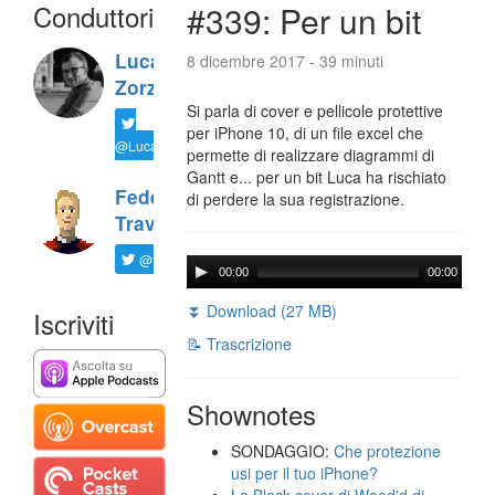
Conduttori
#339: Per un bit
Luca
8 dicembre 2017 - 39 minuti
Zorzi
Si parla di cover e pellicole protettive
per iPhone 10, di un file excel che
@LucaTNT
permette di realizzare diagrammi di
Gantt e... per un bit Luca ha rischiato
Federico
di perdere la sua registrazione.
Travaini
@ftrava
00:00
00:00
⏬ Download (27 MB)
Iscriviti
📝 Trascrizione
Shownotes
SONDAGGIO:
Che protezione
usi per il tuo iPhone?