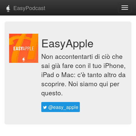
EasyPodcast
Toggl
navig
EasyApple
Non accontentarti di ciò che
sai già fare con il tuo iPhone,
iPad o Mac: c'è tanto altro da
scoprire. Noi siamo qui per
questo.
@easy_apple