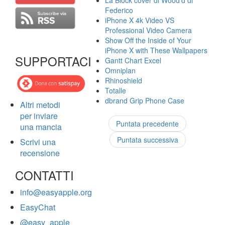
La Block cover di Wood'd di
Federico
iPhone X 4k Video VS
Professional Video Camera
Show Off the Inside of Your
iPhone X with These Wallpapers
SUPPORTACI
Gantt Chart Excel
Omniplan
Rhinoshield
Totalle
dbrand Grip Phone Case
Altri metodi
per inviare
Puntata precedente
una mancia
Puntata successiva
Scrivi una
recensione
CONTATTI
info@easyapple.org
EasyChat
@easy_apple