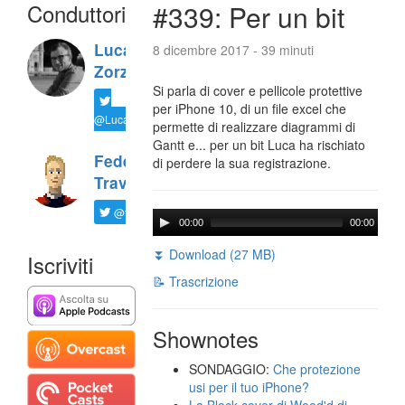
Conduttori
#339: Per un bit
Luca
8 dicembre 2017 - 39 minuti
Zorzi
Si parla di cover e pellicole protettive
per iPhone 10, di un file excel che
@LucaTNT
permette di realizzare diagrammi di
Gantt e... per un bit Luca ha rischiato
Federico
di perdere la sua registrazione.
Travaini
@ftrava
00:00
00:00
⏬ Download (27 MB)
Iscriviti
📝 Trascrizione
Shownotes
SONDAGGIO:
Che protezione
usi per il tuo iPhone?