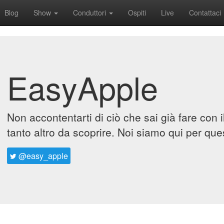
Blog
Show
Conduttori
Ospiti
Live
Contattaci
EasyApple
Non accontentarti di ciò che sai già fare con 
tanto altro da scoprire. Noi siamo qui per que
@easy_apple