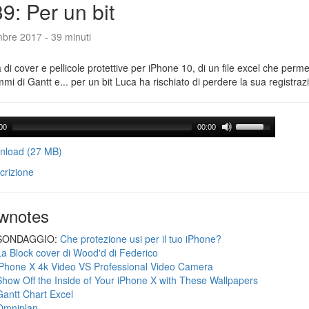
9: Per un bit
mbre 2017 - 39 minuti
a di cover e pellicole protettive per iPhone 10, di un file excel che perme
mi di Gantt e... per un bit Luca ha rischiato di perdere la sua registraz
00
00:00
load (27 MB)
crizione
wnotes
SONDAGGIO:
Che protezione usi per il tuo iPhone?
La Block cover di Wood'd di Federico
iPhone X 4k Video VS Professional Video Camera
Show Off the Inside of Your iPhone X with These Wallpapers
Gantt Chart Excel
Omniplan