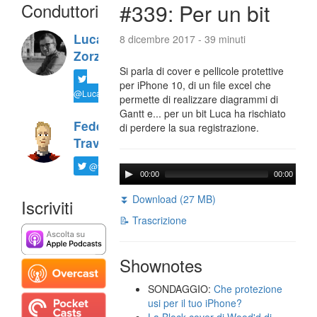
Conduttori
#339: Per un bit
Luca
8 dicembre 2017 - 39 minuti
Zorzi
Si parla di cover e pellicole protettive
per iPhone 10, di un file excel che
@LucaTNT
permette di realizzare diagrammi di
Gantt e... per un bit Luca ha rischiato
Federico
di perdere la sua registrazione.
Travaini
@ftrava
00:00
00:00
⏬ Download (27 MB)
Iscriviti
📝 Trascrizione
Shownotes
SONDAGGIO:
Che protezione
usi per il tuo iPhone?