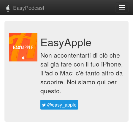
EasyPodcast
Toggl
navig
EasyApple
Non accontentarti di ciò che
sai già fare con il tuo iPhone,
iPad o Mac: c'è tanto altro da
scoprire. Noi siamo qui per
questo.
@easy_apple