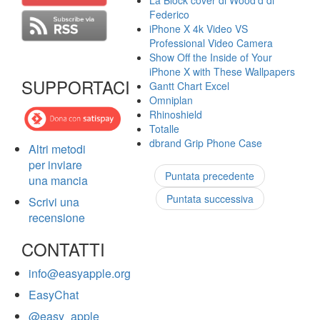
La Block cover di Wood'd di
Federico
iPhone X 4k Video VS
Professional Video Camera
Show Off the Inside of Your
iPhone X with These Wallpapers
SUPPORTACI
Gantt Chart Excel
Omniplan
Rhinoshield
Totalle
dbrand Grip Phone Case
Altri metodi
per inviare
Puntata precedente
una mancia
Puntata successiva
Scrivi una
recensione
CONTATTI
info@easyapple.org
EasyChat
@easy_apple