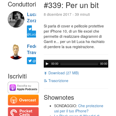
Conduttori
#339: Per un bit
Luca
8 dicembre 2017 - 39 minuti
Zorzi
Si parla di cover e pellicole protettive
per iPhone 10, di un file excel che
@LucaTNT
permette di realizzare diagrammi di
Gantt e... per un bit Luca ha rischiato
Federico
di perdere la sua registrazione.
Travaini
@ftrava
00:00
00:00
⏬ Download (27 MB)
Iscriviti
📝 Trascrizione
Shownotes
SONDAGGIO:
Che protezione
usi per il tuo iPhone?