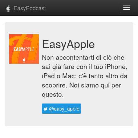
EasyPodcast
Toggl
navig
EasyApple
Non accontentarti di ciò che
sai già fare con il tuo iPhone,
iPad o Mac: c'è tanto altro da
scoprire. Noi siamo qui per
questo.
@easy_apple