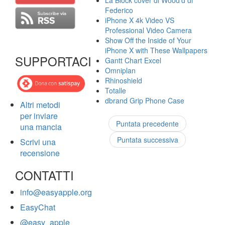
La Block cover di Wood'd di
Federico
iPhone X 4k Video VS
Professional Video Camera
Show Off the Inside of Your
iPhone X with These Wallpapers
SUPPORTACI
Gantt Chart Excel
Omniplan
Rhinoshield
Totalle
dbrand Grip Phone Case
Altri metodi
per inviare
Puntata precedente
una mancia
Puntata successiva
Scrivi una
recensione
CONTATTI
info@easyapple.org
EasyChat
@easy_apple