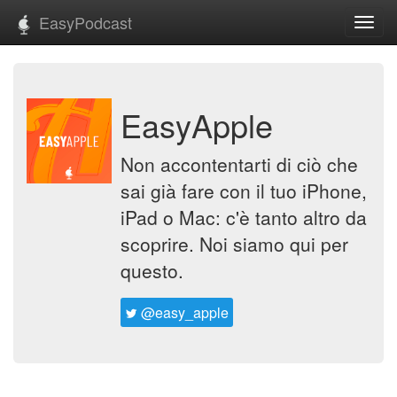
EasyPodcast
Toggl
navig
EasyApple
Non accontentarti di ciò che
sai già fare con il tuo iPhone,
iPad o Mac: c'è tanto altro da
scoprire. Noi siamo qui per
questo.
@easy_apple