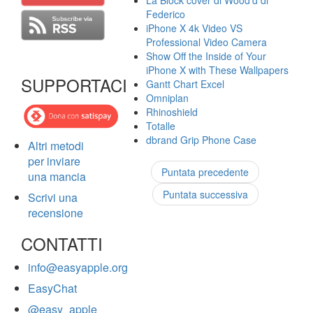
La Block cover di Wood'd di
Federico
iPhone X 4k Video VS
Professional Video Camera
Show Off the Inside of Your
iPhone X with These Wallpapers
SUPPORTACI
Gantt Chart Excel
Omniplan
Rhinoshield
Totalle
dbrand Grip Phone Case
Altri metodi
per inviare
Puntata precedente
una mancia
Puntata successiva
Scrivi una
recensione
CONTATTI
info@easyapple.org
EasyChat
@easy_apple