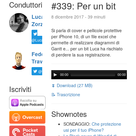
Conduttori
#339: Per un bit
Luca
8 dicembre 2017 - 39 minuti
Zorzi
Si parla di cover e pellicole protettive
per iPhone 10, di un file excel che
@LucaTNT
permette di realizzare diagrammi di
Gantt e... per un bit Luca ha rischiato
Federico
di perdere la sua registrazione.
Travaini
@ftrava
00:00
00:00
⏬ Download (27 MB)
Iscriviti
📝 Trascrizione
Shownotes
SONDAGGIO:
Che protezione
usi per il tuo iPhone?