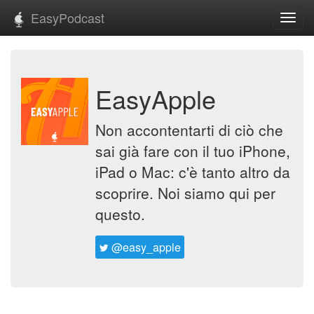
EasyPodcast
Toggl
navig
EasyApple
Non accontentarti di ciò che
sai già fare con il tuo iPhone,
iPad o Mac: c'è tanto altro da
scoprire. Noi siamo qui per
questo.
@easy_apple