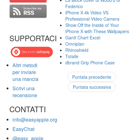
La Block cover di Wood'd di
Federico
iPhone X 4k Video VS
Professional Video Camera
Show Off the Inside of Your
iPhone X with These Wallpapers
SUPPORTACI
Gantt Chart Excel
Omniplan
Rhinoshield
Totalle
dbrand Grip Phone Case
Altri metodi
per inviare
Puntata precedente
una mancia
Puntata successiva
Scrivi una
recensione
CONTATTI
info@easyapple.org
EasyChat
@easy_apple