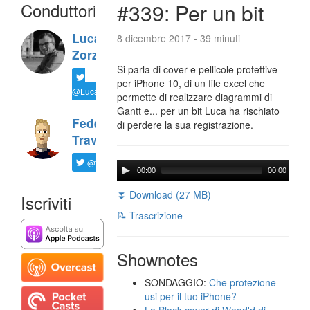
Conduttori
#339: Per un bit
Luca
8 dicembre 2017 - 39 minuti
Zorzi
Si parla di cover e pellicole protettive
per iPhone 10, di un file excel che
@LucaTNT
permette di realizzare diagrammi di
Gantt e... per un bit Luca ha rischiato
Federico
di perdere la sua registrazione.
Travaini
@ftrava
00:00
00:00
⏬ Download (27 MB)
Iscriviti
📝 Trascrizione
Shownotes
SONDAGGIO:
Che protezione
usi per il tuo iPhone?