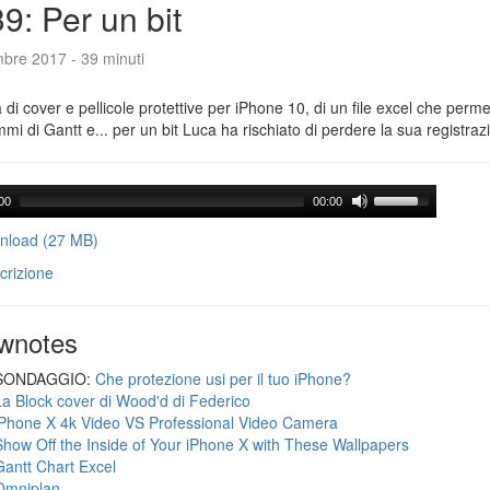
9: Per un bit
mbre 2017 - 39 minuti
a di cover e pellicole protettive per iPhone 10, di un file excel che perme
mi di Gantt e... per un bit Luca ha rischiato di perdere la sua registraz
00
00:00
load (27 MB)
crizione
wnotes
SONDAGGIO:
Che protezione usi per il tuo iPhone?
La Block cover di Wood'd di Federico
iPhone X 4k Video VS Professional Video Camera
Show Off the Inside of Your iPhone X with These Wallpapers
Gantt Chart Excel
Omniplan