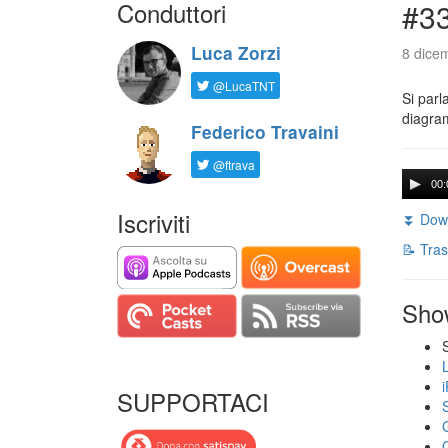
Conduttori
#33
Luca Zorzi
8 dice
@LucaTNT
Si parl
diagram
Federico Travaini
@ftrava
00:
Iscriviti
⏬ Down
📝 Tras
Sho
SUPPORTACI