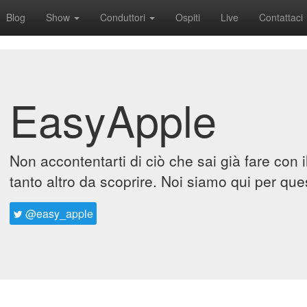
Blog
Show
Conduttori
Ospiti
Live
Contattaci
EasyApple
Non accontentarti di ciò che sai già fare con 
tanto altro da scoprire. Noi siamo qui per que
@easy_apple