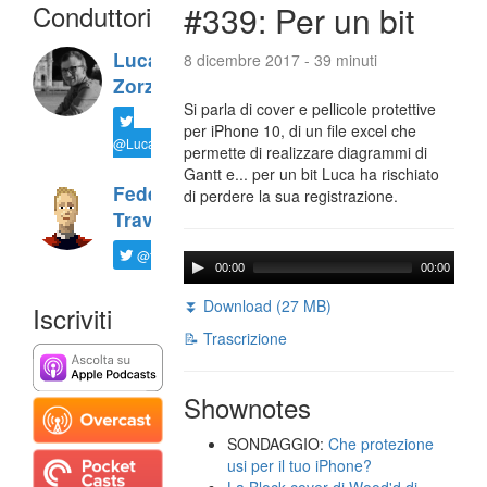
Conduttori
#339: Per un bit
Luca
8 dicembre 2017 - 39 minuti
Zorzi
Si parla di cover e pellicole protettive
per iPhone 10, di un file excel che
@LucaTNT
permette di realizzare diagrammi di
Gantt e... per un bit Luca ha rischiato
Federico
di perdere la sua registrazione.
Travaini
@ftrava
00:00
00:00
⏬ Download (27 MB)
Iscriviti
📝 Trascrizione
Shownotes
SONDAGGIO:
Che protezione
usi per il tuo iPhone?