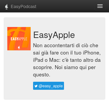
EasyPodcast
Toggl
navig
EasyApple
Non accontentarti di ciò che
sai già fare con il tuo iPhone,
iPad o Mac: c'è tanto altro da
scoprire. Noi siamo qui per
questo.
@easy_apple