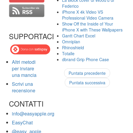
La Block cover di Wood'd di
Federico
iPhone X 4k Video VS
Professional Video Camera
Show Off the Inside of Your
iPhone X with These Wallpapers
SUPPORTACI
Gantt Chart Excel
Omniplan
Rhinoshield
Totalle
dbrand Grip Phone Case
Altri metodi
per inviare
Puntata precedente
una mancia
Puntata successiva
Scrivi una
recensione
CONTATTI
info@easyapple.org
EasyChat
@easy_apple