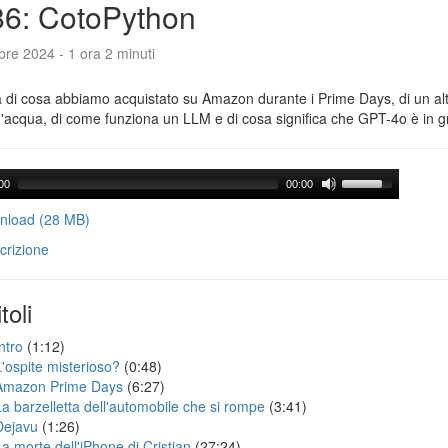
6: CotoPython
bre 2024 - 1 ora 2 minuti
a di cosa abbiamo acquistato su Amazon durante i Prime Days, di un alt
'acqua, di come funziona un LLM e di cosa significa che GPT-4o è in g
00
00:00
load (28 MB)
crizione
toli
ntro
(1:12)
L'ospite misterioso?
(0:48)
Amazon Prime Days
(6:27)
La barzelletta dell'automobile che si rompe
(3:41)
Dejavu
(1:26)
La morte dell'iPhone di Cristian
(27:24)