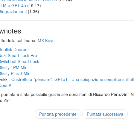
LLM e GPT-4o
(19:17)
Ringraziamenti
(1:36)
wnotes
otto della settimana:
MX Keys
Reolink Doorbell
Nuki Smart Lock Pro
Switchbot Smart Lock
Shelly 1PM Mini
Shelly Plus 1 Mini
Enkk -
Costretto a “pensare”: GPTo1 - Una spiegazione semplice sull’ul
OpenAI
puntata è stata possibile grazie alle donazioni di Riccardo Peruzzini, Ni
 Zini.
Puntata precedente
Puntata successiva