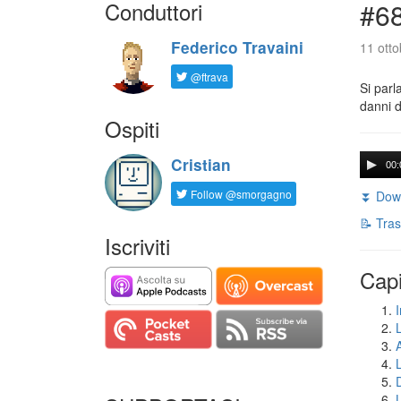
Conduttori
#68
Federico Travaini
11 otto
@ftrava
Si parl
danni d
Ospiti
Cristian
00:
Follow @smorgagno
⏬ Down
📝 Tras
Iscriviti
Capi
I