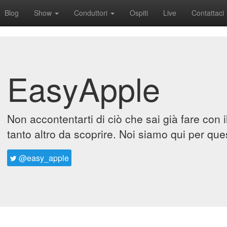
Blog
Show
Conduttori
Ospiti
Live
Contattaci
EasyApple
Non accontentarti di ciò che sai già fare con 
tanto altro da scoprire. Noi siamo qui per que
@easy_apple