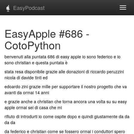
EasyPodcast
Toggl
navig
EasyApple #686 -
CotoPython
benvenuti alla puntata 686 di easy apple io sono federico e io
sono christian e questa puntata è
stata resa disponibile grazie alle donazioni di riccardo peruzzini
nicola di davide tinti ed
edoardo zini grazie mille per supportare il nostro progetto che va
avanti da ormai 14 anni
e grazie anche a christian che torna ancora una volta su su easy
apple ormai sei di casa che mi
rifiuto di introdurti io come ospite dopo e quindi giustamente da da
da da
da federico e christian come se fossero ormai i conduttori spero