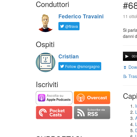
Conduttori
#68
Federico Travaini
11 otto
@ftrava
Si parl
danni d
Ospiti
Cristian
00:
Follow @smorgagno
⏬ Down
📝 Tras
Iscriviti
Capi
I