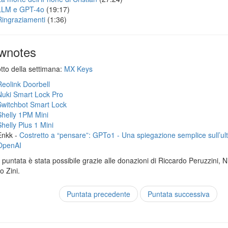
LLM e GPT-4o
(19:17)
Ringraziamenti
(1:36)
wnotes
otto della settimana:
MX Keys
Reolink Doorbell
Nuki Smart Lock Pro
Switchbot Smart Lock
Shelly 1PM Mini
Shelly Plus 1 Mini
Enkk -
Costretto a “pensare”: GPTo1 - Una spiegazione semplice sull’ul
OpenAI
puntata è stata possibile grazie alle donazioni di Riccardo Peruzzini, Ni
 Zini.
Puntata precedente
Puntata successiva