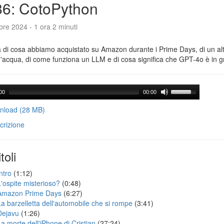
6: CotoPython
bre 2024 - 1 ora 2 minuti
a di cosa abbiamo acquistato su Amazon durante i Prime Days, di un alt
'acqua, di come funziona un LLM e di cosa significa che GPT-4o è in g
00
00:00
load (28 MB)
crizione
toli
ntro
(1:12)
L'ospite misterioso?
(0:48)
Amazon Prime Days
(6:27)
La barzelletta dell'automobile che si rompe
(3:41)
Dejavu
(1:26)
La morte dell'iPhone di Cristian
(27:24)