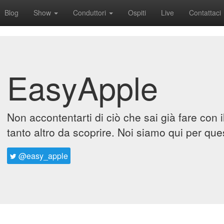
Blog
Show
Conduttori
Ospiti
Live
Contattaci
EasyApple
Non accontentarti di ciò che sai già fare con 
tanto altro da scoprire. Noi siamo qui per que
@easy_apple