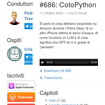
Conduttori
#686: CotoPython
Federico
11 ottobre 2024 - 1 ora 2 minuti
Travaini
Si parla di cosa abbiamo acquistato su
@ftrava
Amazon durante i Prime Days, di un
altro iPhone vittima di danni d'acqua, di
come funziona un LLM e di cosa
Ospiti
significa che GPT-4o è in grado di
"pensare".
Cristian
Follow
@smorgagno
00:00
00:00
⏬ Download (28 MB)
Iscriviti
📝 Trascrizione
Capitoli
Intro
(1:12)