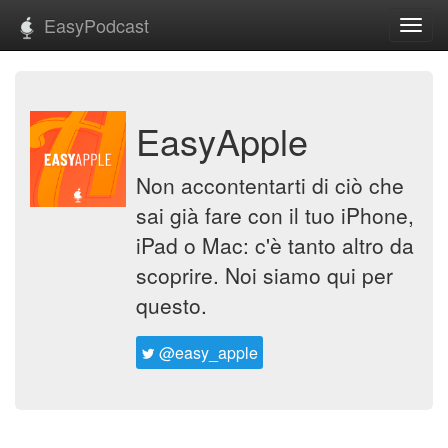
EasyPodcast
Toggl
navig
EasyApple
Non accontentarti di ciò che
sai già fare con il tuo iPhone,
iPad o Mac: c'è tanto altro da
scoprire. Noi siamo qui per
questo.
@easy_apple