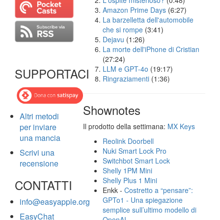
L'ospite misterioso?
(0:48)
Amazon Prime Days
(6:27)
La barzelletta dell'automobile
che si rompe
(3:41)
Dejavu
(1:26)
La morte dell'iPhone di Cristian
(27:24)
LLM e GPT-4o
(19:17)
SUPPORTACI
Ringraziamenti
(1:36)
Shownotes
Altri metodi
per inviare
Il prodotto della settimana:
MX Keys
una mancia
Reolink Doorbell
Nuki Smart Lock Pro
Scrivi una
Switchbot Smart Lock
recensione
Shelly 1PM Mini
Shelly Plus 1 Mini
CONTATTI
Enkk -
Costretto a “pensare”:
GPTo1 - Una spiegazione
info@easyapple.org
semplice sull’ultimo modello di
EasyChat
OpenAI