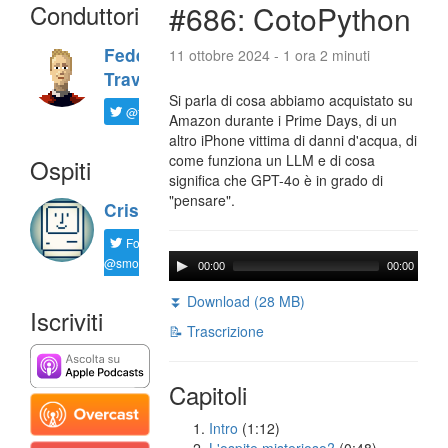
Conduttori
#686: CotoPython
Federico
11 ottobre 2024 - 1 ora 2 minuti
Travaini
Si parla di cosa abbiamo acquistato su
@ftrava
Amazon durante i Prime Days, di un
altro iPhone vittima di danni d'acqua, di
come funziona un LLM e di cosa
Ospiti
significa che GPT-4o è in grado di
"pensare".
Cristian
Follow
@smorgagno
00:00
00:00
⏬ Download (28 MB)
Iscriviti
📝 Trascrizione
Capitoli
Intro
(1:12)