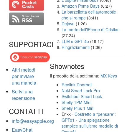
L'ospite misterioso?
(0:48)
Amazon Prime Days
(6:27)
La barzelletta dell'automobile
che si rompe
(3:41)
Dejavu
(1:26)
La morte dell'iPhone di Cristian
(27:24)
LLM e GPT-4o
(19:17)
SUPPORTACI
Ringraziamenti
(1:36)
Shownotes
Altri metodi
per inviare
Il prodotto della settimana:
MX Keys
una mancia
Reolink Doorbell
Nuki Smart Lock Pro
Scrivi una
Switchbot Smart Lock
recensione
Shelly 1PM Mini
Shelly Plus 1 Mini
CONTATTI
Enkk -
Costretto a “pensare”:
GPTo1 - Una spiegazione
info@easyapple.org
semplice sull’ultimo modello di
EasyChat
OpenAI