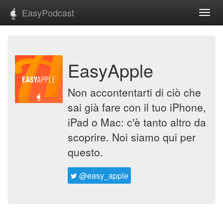
EasyPodcast
Toggl
navig
EasyApple
Non accontentarti di ciò che
sai già fare con il tuo iPhone,
iPad o Mac: c'è tanto altro da
scoprire. Noi siamo qui per
questo.
@easy_apple