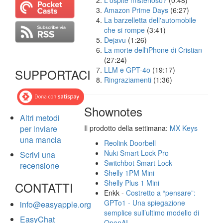
L'ospite misterioso?
(0:48)
Amazon Prime Days
(6:27)
La barzelletta dell'automobile
che si rompe
(3:41)
Dejavu
(1:26)
La morte dell'iPhone di Cristian
(27:24)
LLM e GPT-4o
(19:17)
SUPPORTACI
Ringraziamenti
(1:36)
Shownotes
Altri metodi
per inviare
Il prodotto della settimana:
MX Keys
una mancia
Reolink Doorbell
Nuki Smart Lock Pro
Scrivi una
Switchbot Smart Lock
recensione
Shelly 1PM Mini
Shelly Plus 1 Mini
CONTATTI
Enkk -
Costretto a “pensare”:
GPTo1 - Una spiegazione
info@easyapple.org
semplice sull’ultimo modello di
EasyChat
OpenAI