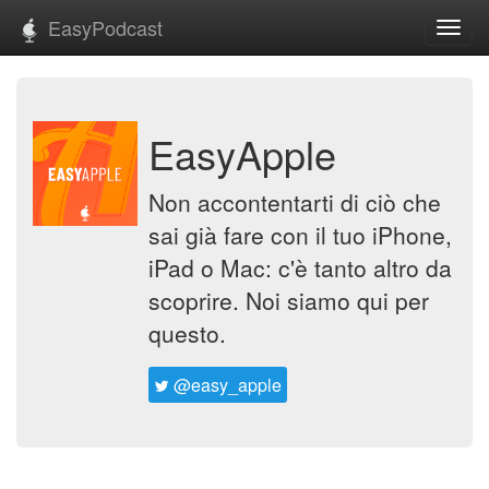
EasyPodcast
Toggl
navig
EasyApple
Non accontentarti di ciò che
sai già fare con il tuo iPhone,
iPad o Mac: c'è tanto altro da
scoprire. Noi siamo qui per
questo.
@easy_apple