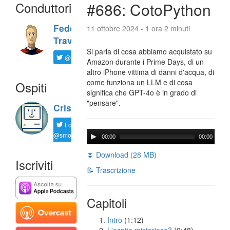
Conduttori
#686: CotoPython
Federico
11 ottobre 2024 - 1 ora 2 minuti
Travaini
Si parla di cosa abbiamo acquistato su
@ftrava
Amazon durante i Prime Days, di un
altro iPhone vittima di danni d'acqua, di
come funziona un LLM e di cosa
Ospiti
significa che GPT-4o è in grado di
"pensare".
Cristian
Follow
@smorgagno
00:00
00:00
⏬ Download (28 MB)
Iscriviti
📝 Trascrizione
Capitoli
Intro
(1:12)