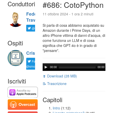
Conduttori
#686: CotoPython
Federico
11 ottobre 2024 - 1 ora 2 minuti
Travaini
Si parla di cosa abbiamo acquistato su
@ftrava
Amazon durante i Prime Days, di un
altro iPhone vittima di danni d'acqua, di
come funziona un LLM e di cosa
Ospiti
significa che GPT-4o è in grado di
"pensare".
Cristian
Follow
@smorgagno
00:00
00:00
⏬ Download (28 MB)
Iscriviti
📝 Trascrizione
Capitoli
Intro
(1:12)