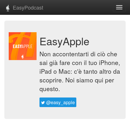
EasyPodcast
Toggl
navig
EasyApple
Non accontentarti di ciò che
sai già fare con il tuo iPhone,
iPad o Mac: c'è tanto altro da
scoprire. Noi siamo qui per
questo.
@easy_apple