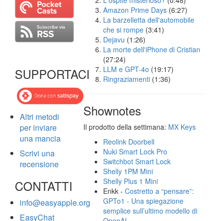
L'ospite misterioso?
(0:48)
Amazon Prime Days
(6:27)
La barzelletta dell'automobile
che si rompe
(3:41)
Dejavu
(1:26)
La morte dell'iPhone di Cristian
(27:24)
LLM e GPT-4o
(19:17)
SUPPORTACI
Ringraziamenti
(1:36)
Shownotes
Altri metodi
per inviare
Il prodotto della settimana:
MX Keys
una mancia
Reolink Doorbell
Nuki Smart Lock Pro
Scrivi una
Switchbot Smart Lock
recensione
Shelly 1PM Mini
Shelly Plus 1 Mini
CONTATTI
Enkk -
Costretto a “pensare”:
GPTo1 - Una spiegazione
info@easyapple.org
semplice sull’ultimo modello di
EasyChat
OpenAI