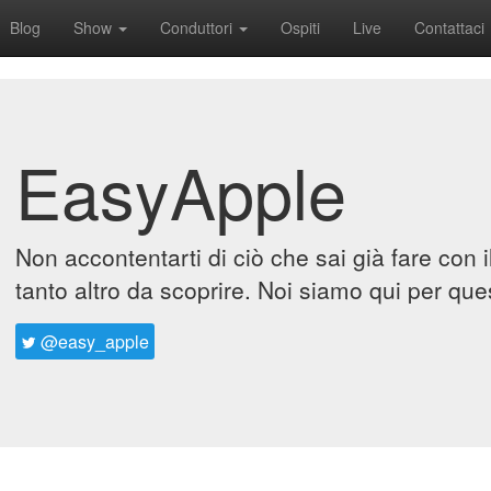
Blog
Show
Conduttori
Ospiti
Live
Contattaci
EasyApple
Non accontentarti di ciò che sai già fare con 
tanto altro da scoprire. Noi siamo qui per que
@easy_apple