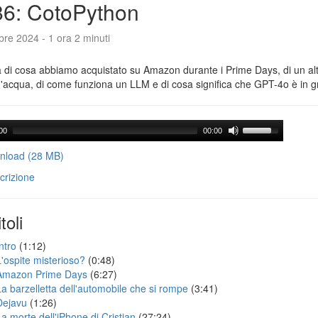
6: CotoPython
bre 2024 - 1 ora 2 minuti
a di cosa abbiamo acquistato su Amazon durante i Prime Days, di un alt
'acqua, di come funziona un LLM e di cosa significa che GPT-4o è in g
00
00:00
load (28 MB)
crizione
toli
ntro
(1:12)
L'ospite misterioso?
(0:48)
Amazon Prime Days
(6:27)
La barzelletta dell'automobile che si rompe
(3:41)
Dejavu
(1:26)
La morte dell'iPhone di Cristian
(27:24)