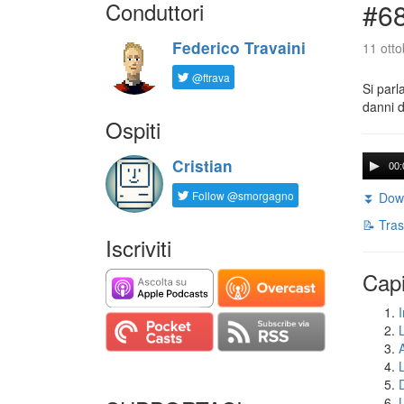
Conduttori
#68
Federico Travaini
11 otto
@ftrava
Si parl
danni d
Ospiti
Cristian
00:
Follow @smorgagno
⏬ Down
📝 Tras
Iscriviti
Capi
I