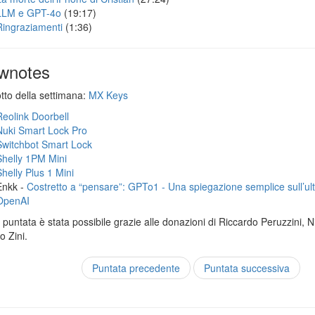
LLM e GPT-4o
(19:17)
Ringraziamenti
(1:36)
wnotes
otto della settimana:
MX Keys
Reolink Doorbell
Nuki Smart Lock Pro
Switchbot Smart Lock
Shelly 1PM Mini
Shelly Plus 1 Mini
Enkk -
Costretto a “pensare”: GPTo1 - Una spiegazione semplice sull’ul
OpenAI
puntata è stata possibile grazie alle donazioni di Riccardo Peruzzini, Ni
 Zini.
Puntata precedente
Puntata successiva