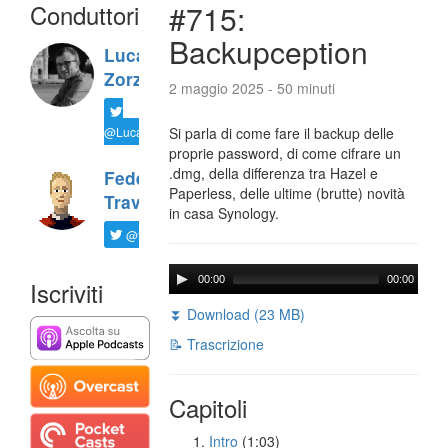
Conduttori
#715:
Backupception
Luca
Zorzi
2 maggio 2025 - 50 minuti
@LucaTNT
Si parla di come fare il backup delle
proprie password, di come cifrare un
.dmg, della differenza tra Hazel e
Federico
Paperless, delle ultime (brutte) novità
Travaini
in casa Synology.
@ftrava
00:00
00:00
Iscriviti
⏬ Download (23 MB)
📝 Trascrizione
Capitoli
Intro
(1:03)