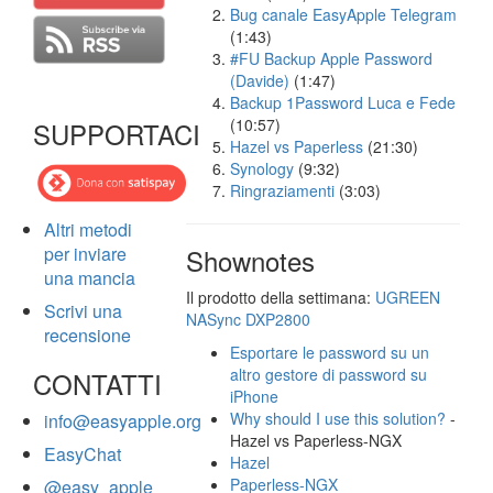
Bug canale EasyApple Telegram
(1:43)
#FU Backup Apple Password
(Davide)
(1:47)
Backup 1Password Luca e Fede
(10:57)
SUPPORTACI
Hazel vs Paperless
(21:30)
Synology
(9:32)
Ringraziamenti
(3:03)
Altri metodi
per inviare
Shownotes
una mancia
Il prodotto della settimana:
UGREEN
Scrivi una
NASync DXP2800
recensione
Esportare le password su un
altro gestore di password su
CONTATTI
iPhone
Why should I use this solution?
-
info@easyapple.org
Hazel vs Paperless-NGX
EasyChat
Hazel
Paperless-NGX
@easy_apple