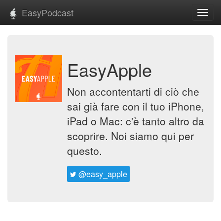
EasyPodcast
Toggl
navig
EasyApple
Non accontentarti di ciò che
sai già fare con il tuo iPhone,
iPad o Mac: c'è tanto altro da
scoprire. Noi siamo qui per
questo.
@easy_apple