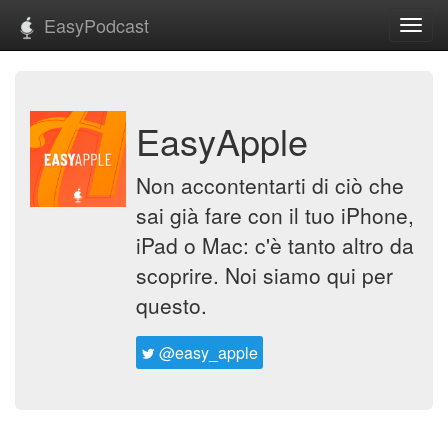
EasyPodcast
Toggl
navig
EasyApple
Non accontentarti di ciò che
sai già fare con il tuo iPhone,
iPad o Mac: c'è tanto altro da
scoprire. Noi siamo qui per
questo.
@easy_apple