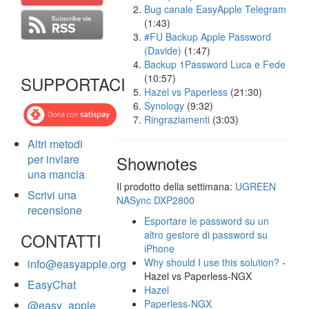
Bug canale EasyApple Telegram
(1:43)
#FU Backup Apple Password
(Davide)
(1:47)
Backup 1Password Luca e Fede
(10:57)
SUPPORTACI
Hazel vs Paperless
(21:30)
Synology
(9:32)
Ringraziamenti
(3:03)
Altri metodi
per inviare
Shownotes
una mancia
Il prodotto della settimana:
UGREEN
Scrivi una
NASync DXP2800
recensione
Esportare le password su un
altro gestore di password su
CONTATTI
iPhone
Why should I use this solution?
-
info@easyapple.org
Hazel vs Paperless-NGX
EasyChat
Hazel
Paperless-NGX
@easy_apple