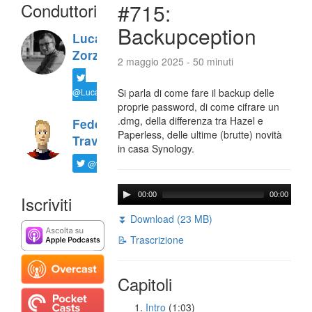
Conduttori
#715:
Backupception
Luca
Zorzi
2 maggio 2025 - 50 minuti
@LucaTNT
Si parla di come fare il backup delle
proprie password, di come cifrare un
.dmg, della differenza tra Hazel e
Federico
Paperless, delle ultime (brutte) novità
Travaini
in casa Synology.
@ftrava
00:00
00:00
Iscriviti
⏬ Download (23 MB)
📝 Trascrizione
Capitoli
Intro
(1:03)