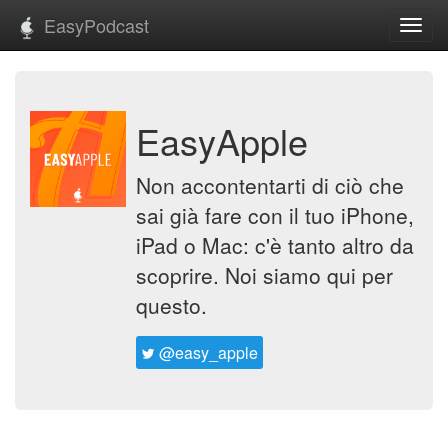
EasyPodcast
Toggl
navig
EasyApple
Non accontentarti di ciò che
sai già fare con il tuo iPhone,
iPad o Mac: c'è tanto altro da
scoprire. Noi siamo qui per
questo.
@easy_apple