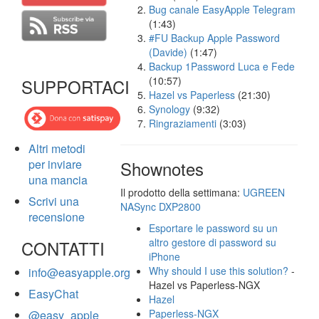
Bug canale EasyApple Telegram
(1:43)
#FU Backup Apple Password
(Davide)
(1:47)
Backup 1Password Luca e Fede
(10:57)
SUPPORTACI
Hazel vs Paperless
(21:30)
Synology
(9:32)
Ringraziamenti
(3:03)
Altri metodi
per inviare
Shownotes
una mancia
Il prodotto della settimana:
UGREEN
Scrivi una
NASync DXP2800
recensione
Esportare le password su un
altro gestore di password su
CONTATTI
iPhone
Why should I use this solution?
-
info@easyapple.org
Hazel vs Paperless-NGX
EasyChat
Hazel
Paperless-NGX
@easy_apple