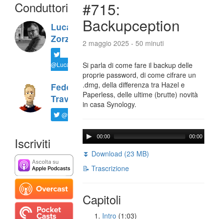
Conduttori
#715:
Backupception
Luca
Zorzi
2 maggio 2025 - 50 minuti
@LucaTNT
Si parla di come fare il backup delle
proprie password, di come cifrare un
.dmg, della differenza tra Hazel e
Federico
Paperless, delle ultime (brutte) novità
Travaini
in casa Synology.
@ftrava
00:00
00:00
Iscriviti
⏬ Download (23 MB)
📝 Trascrizione
Capitoli
Intro
(1:03)