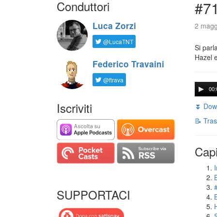
Conduttori
#71
Luca Zorzi
2 magg
@LucaTNT
Si parl
Hazel e
Federico Travaini
@ftrava
00:
Iscriviti
⏬ Down
📝 Tras
Capi
I
SUPPORTACI