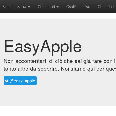
Blog
Show
Conduttori
Ospiti
Live
Contattaci
EasyApple
Non accontentarti di ciò che sai già fare con 
tanto altro da scoprire. Noi siamo qui per que
@easy_apple