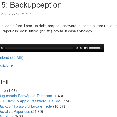
5: Backupception
io 2025 - 50 minuti
a di come fare il backup delle proprie password, di come cifrare un .dmg,
 Paperless, delle ultime (brutte) novità in casa Synology.
00
00:00
load (23 MB)
crizione
toli
ntro
(1:03)
Bug canale EasyApple Telegram
(1:43)
#FU Backup Apple Password (Davide)
(1:47)
Backup 1Password Luca e Fede
(10:57)
Hazel vs Paperless
(21:30)
Synology
(9:32)