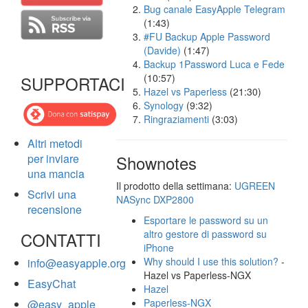
Bug canale EasyApple Telegram
(1:43)
#FU Backup Apple Password
(Davide)
(1:47)
Backup 1Password Luca e Fede
(10:57)
SUPPORTACI
Hazel vs Paperless
(21:30)
Synology
(9:32)
Ringraziamenti
(3:03)
Altri metodi
per inviare
Shownotes
una mancia
Il prodotto della settimana:
UGREEN
Scrivi una
NASync DXP2800
recensione
Esportare le password su un
altro gestore di password su
CONTATTI
iPhone
Why should I use this solution?
-
info@easyapple.org
Hazel vs Paperless-NGX
EasyChat
Hazel
Paperless-NGX
@easy_apple