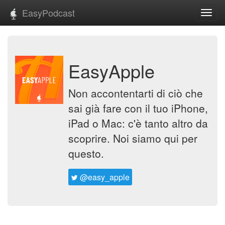
EasyPodcast
Toggl
navig
EasyApple
Non accontentarti di ciò che
sai già fare con il tuo iPhone,
iPad o Mac: c'è tanto altro da
scoprire. Noi siamo qui per
questo.
@easy_apple