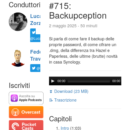
Conduttori
#715:
Backupception
Luca
Zorzi
2 maggio 2025 - 50 minuti
@LucaTNT
Si parla di come fare il backup delle
proprie password, di come cifrare un
.dmg, della differenza tra Hazel e
Federico
Paperless, delle ultime (brutte) novità
Travaini
in casa Synology.
@ftrava
00:00
00:00
Iscriviti
⏬ Download (23 MB)
📝 Trascrizione
Capitoli
Intro
(1:03)