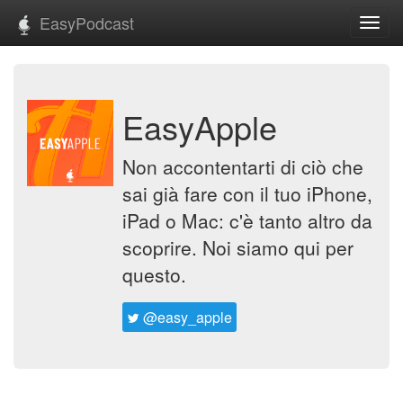
EasyPodcast
Toggl
navig
EasyApple
Non accontentarti di ciò che
sai già fare con il tuo iPhone,
iPad o Mac: c'è tanto altro da
scoprire. Noi siamo qui per
questo.
@easy_apple