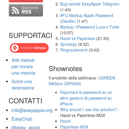
Bug canale EasyApple Telegram
(1:43)
#FU Backup Apple Password
(Davide)
(1:47)
Backup 1Password Luca e Fede
(10:57)
SUPPORTACI
Hazel vs Paperless
(21:30)
Synology
(9:32)
Ringraziamenti
(3:03)
Altri metodi
per inviare
Shownotes
una mancia
Il prodotto della settimana:
UGREEN
Scrivi una
NASync DXP2800
recensione
Esportare le password su un
altro gestore di password su
CONTATTI
iPhone
Why should I use this solution?
-
info@easyapple.org
Hazel vs Paperless-NGX
EasyChat
Hazel
Paperless-NGX
@easy_apple