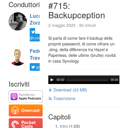
Conduttori
#715:
Backupception
Luca
Zorzi
2 maggio 2025 - 50 minuti
@LucaTNT
Si parla di come fare il backup delle
proprie password, di come cifrare un
.dmg, della differenza tra Hazel e
Federico
Paperless, delle ultime (brutte) novità
Travaini
in casa Synology.
@ftrava
00:00
00:00
Iscriviti
⏬ Download (23 MB)
📝 Trascrizione
Capitoli
Intro
(1:03)