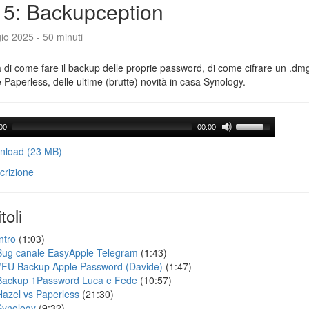
5: Backupception
io 2025 - 50 minuti
a di come fare il backup delle proprie password, di come cifrare un .dmg,
 Paperless, delle ultime (brutte) novità in casa Synology.
00
00:00
load (23 MB)
crizione
toli
ntro
(1:03)
Bug canale EasyApple Telegram
(1:43)
#FU Backup Apple Password (Davide)
(1:47)
Backup 1Password Luca e Fede
(10:57)
Hazel vs Paperless
(21:30)
Synology
(9:32)