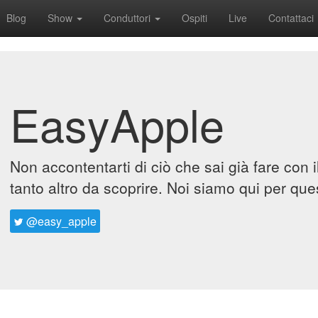
Blog
Show
Conduttori
Ospiti
Live
Contattaci
EasyApple
Non accontentarti di ciò che sai già fare con 
tanto altro da scoprire. Noi siamo qui per que
@easy_apple