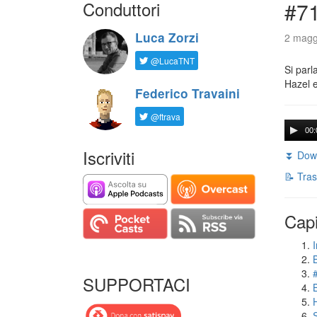
Conduttori
#71
Luca Zorzi
2 magg
@LucaTNT
Si parl
Hazel e
Federico Travaini
@ftrava
00:
Iscriviti
⏬ Down
📝 Tras
Capi
I
SUPPORTACI