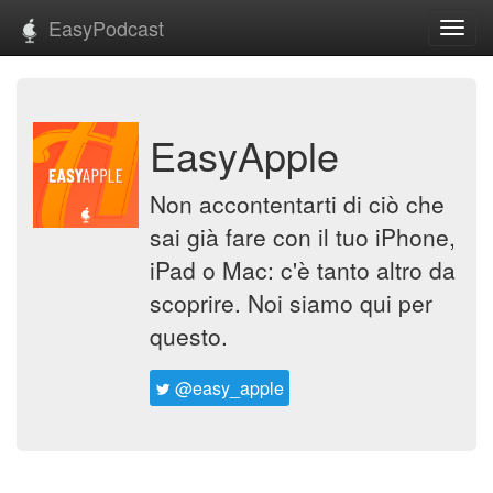
EasyPodcast
Toggl
navig
EasyApple
Non accontentarti di ciò che
sai già fare con il tuo iPhone,
iPad o Mac: c'è tanto altro da
scoprire. Noi siamo qui per
questo.
@easy_apple