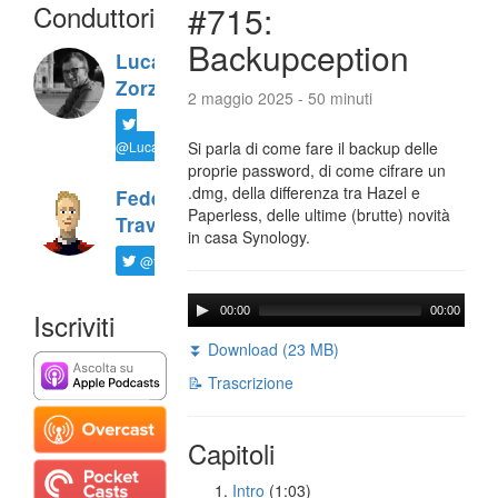
Conduttori
#715:
Backupception
Luca
Zorzi
2 maggio 2025 - 50 minuti
@LucaTNT
Si parla di come fare il backup delle
proprie password, di come cifrare un
.dmg, della differenza tra Hazel e
Federico
Paperless, delle ultime (brutte) novità
Travaini
in casa Synology.
@ftrava
00:00
00:00
Iscriviti
⏬ Download (23 MB)
📝 Trascrizione
Capitoli
Intro
(1:03)