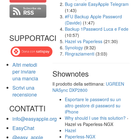
Bug canale EasyApple Telegram
(1:43)
#FU Backup Apple Password
(Davide)
(1:47)
Backup 1Password Luca e Fede
(10:57)
SUPPORTACI
Hazel vs Paperless
(21:30)
Synology
(9:32)
Ringraziamenti
(3:03)
Altri metodi
per inviare
Shownotes
una mancia
Il prodotto della settimana:
UGREEN
Scrivi una
NASync DXP2800
recensione
Esportare le password su un
altro gestore di password su
CONTATTI
iPhone
Why should I use this solution?
-
info@easyapple.org
Hazel vs Paperless-NGX
EasyChat
Hazel
Paperless-NGX
@easy_apple