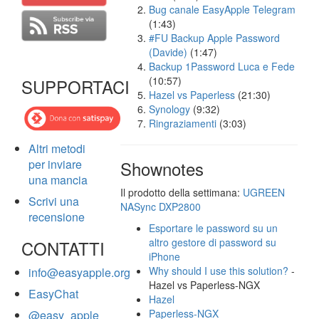
Bug canale EasyApple Telegram
(1:43)
#FU Backup Apple Password
(Davide)
(1:47)
Backup 1Password Luca e Fede
(10:57)
SUPPORTACI
Hazel vs Paperless
(21:30)
Synology
(9:32)
Ringraziamenti
(3:03)
Altri metodi
per inviare
Shownotes
una mancia
Il prodotto della settimana:
UGREEN
Scrivi una
NASync DXP2800
recensione
Esportare le password su un
altro gestore di password su
CONTATTI
iPhone
Why should I use this solution?
-
info@easyapple.org
Hazel vs Paperless-NGX
EasyChat
Hazel
Paperless-NGX
@easy_apple