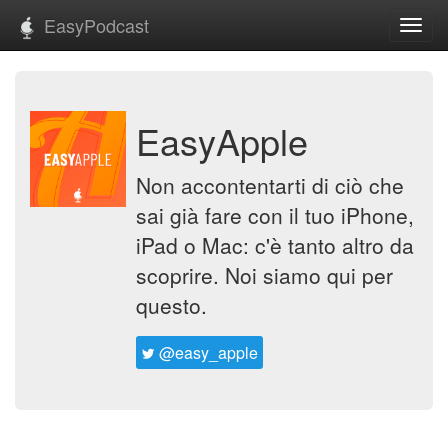
EasyPodcast
Toggl
navig
EasyApple
Non accontentarti di ciò che
sai già fare con il tuo iPhone,
iPad o Mac: c'è tanto altro da
scoprire. Noi siamo qui per
questo.
@easy_apple