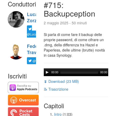
Conduttori
#715:
Backupception
Luca
Zorzi
2 maggio 2025 - 50 minuti
@LucaTNT
Si parla di come fare il backup delle
proprie password, di come cifrare un
.dmg, della differenza tra Hazel e
Federico
Paperless, delle ultime (brutte) novità
Travaini
in casa Synology.
@ftrava
00:00
00:00
Iscriviti
⏬ Download (23 MB)
📝 Trascrizione
Capitoli
Intro
(1:03)